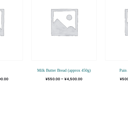
数
複
¥3,500.00
の
数
バ
の
リ
バ
エ
リ
ー
エ
シ
ー
ョ
シ
こ
こ
ン
ョ
Milk Butter Bread (approx 450g)
Pain
の
の
が
価
価
00.00
¥
550.00
–
¥
4,500.00
¥
50
ン
商
商
あ
格
格
が
品
品
り
帯:
帯:
あ
に
に
ま
¥500.00
¥550.00
り
は
は
す。
–
–
ま
複
複
オ
¥3,500.00
¥4,500.00
す。
数
数