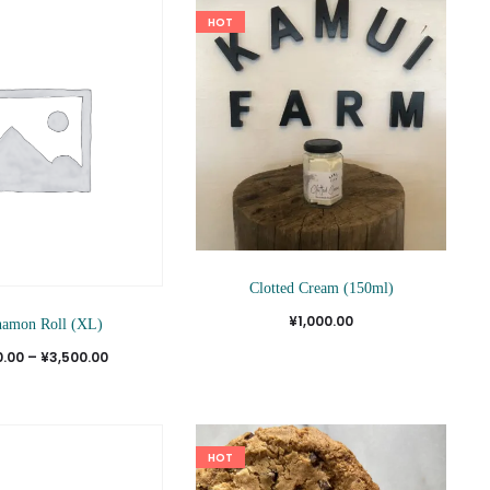
HOT
Clotted Cream (150ml)
こ
¥
1,000.00
namon Roll (XL)
の
価
0.00
–
¥
3,500.00
商
格
品
帯:
に
¥500.00
HOT
は
–