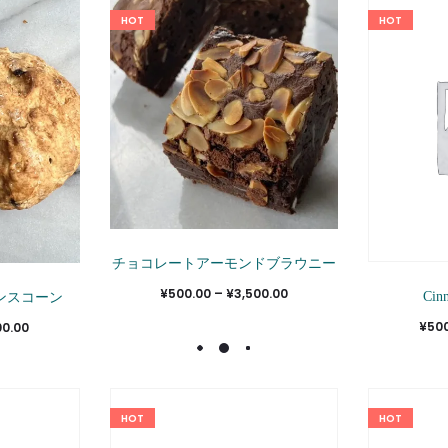
HOT
HOT
こ
チョコレートアーモンドブラウニー
の
こ
価
¥
500.00
–
¥
3,500.00
Cin
ンスコーン
商
の
格
価
¥
50
00.00
品
商
帯:
格
に
品
¥500.00
帯:
は
に
–
¥500.00
HOT
HOT
複
は
¥3,500.00
–