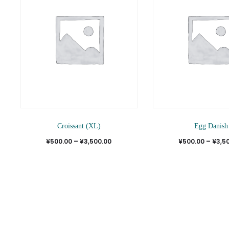
こ
Croissant (XL)
Egg Danish
の
価
¥
500.00
–
¥
3,500.00
¥
500.00
–
¥
3,5
商
格
品
帯:
に
¥500.00
は
–
複
¥3,500.00
数