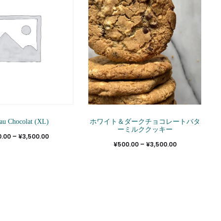
複
¥3,500.00
数
の
バ
リ
エ
ー
シ
こ
こ
ョ
 au Chocolat (XL)
ホワイト＆ダークチョコレートバタ
の
の
ーミルククッキー
価
0.00
–
¥
3,500.00
ン
商
商
価
¥
500.00
–
¥
3,500.00
格
が
品
品
格
帯:
あ
に
に
帯:
¥500.00
り
は
は
¥500.00
–
ま
複
複
–
¥3,500.00
す。
数
数
¥3,500.00