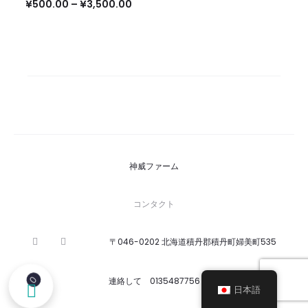
価
¥
500.00
–
¥
3,500.00
格
格
帯:
帯:
¥500
¥500.00
–
–
¥3,5
¥3,500.00
神威ファーム
コンタクト
〒046-0202 北海道積丹郡積丹町婦美町535
F
I
G
a
n
o
c
s
o
e
t
0
g
b
a
連絡して 0135487756
l
日本語
o
g
e
o
r