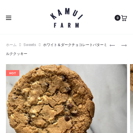
0
Produc
チ
バ
ホーム
Sweets
ホワイト＆ダークチョコレートバターミ
ョ
タ
naviga
ルククッキー
コ
ー
レ
ミ
HOT
ー
ル
ト
ク
ア
レ
ー
ー
モ
ズ
ン
ン
ド
ス
ブ
コ
ラ
ー