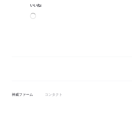
いいね:
読
み
込
み
中…
神威ファーム
コンタクト