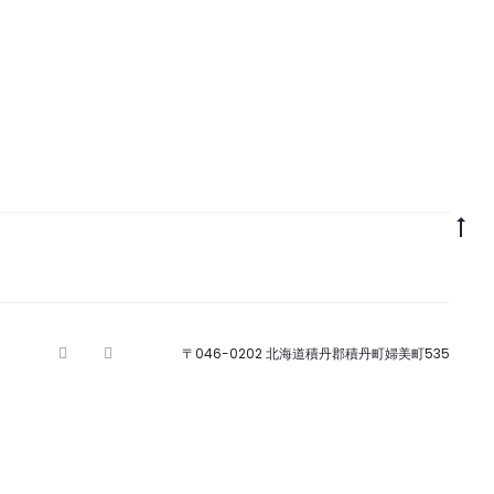
Go
to
to
〒046-0202 北海道積丹郡積丹町婦美町535
F
I
G
a
n
o
c
s
o
e
t
g
b
a
l
o
g
e
o
r
k
a
m