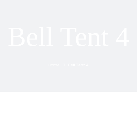
Bell Tent 4
Home
Bell Tent 4