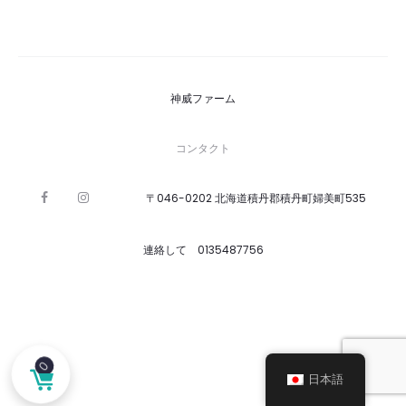
神威ファーム
コンタクト
〒046-0202 北海道積丹郡積丹町婦美町535
F
I
G
a
n
o
c
s
o
e
t
g
b
a
連絡して 0135487756
l
o
g
e
o
r
k
a
m
0
日本語